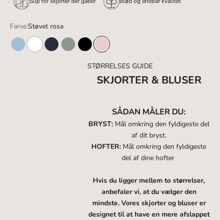
â
Slip for skjorter der gaber
Blød og åndbar kvalitet
Farve:
Støvet rosa
Lyseblå
Hvid
Navy
Sage
Sort
Støvet rosa
STØRRELSES GUIDE
SKJORTER & BLUSER
SÅDAN MÅLER DU:
BRYST:
Mål omkring den fyldigeste del
af dit bryst.
HOFTER:
Mål omkring den fyldigeste
del af dine hofter
Hvis du ligger mellem to størrelser,
anbefaler vi, at du vælger den
mindste. Vores skjorter og bluser er
designet til at have en mere afslappet