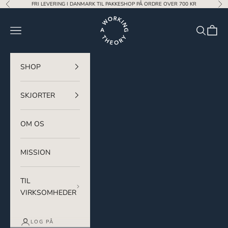
Spring til indhold
FRI LEVERING I DANMARK TIL PAKKESHOP PÅ ORDRE OVER 700 KR
Forrige
Næ
A Working Theory ApS
Menu
Søg
Indkøb
SHOP
SKJORTER
OM OS
MISSION
TIL
VIRKSOMHEDER
LOG PÅ