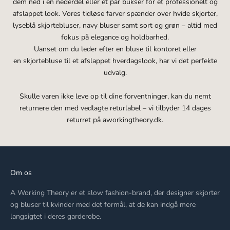
dem ned i en nederdel eller et par bukser for et professionelt og
afslappet look. Vores tidløse farver spænder over hvide skjorter,
lyseblå skjortebluser, navy bluser samt sort og grøn – altid med
fokus på elegance og holdbarhed.
Uanset om du leder efter en bluse til kontoret eller
en skjortebluse til et afslappet hverdagslook, har vi det perfekte
udvalg.
Skulle varen ikke leve op til dine forventninger, kan du nemt
returnere den med vedlagte returlabel – vi tilbyder 14 dages
returret på aworkingtheory.dk.
Om os
A Working Theory er et slow fashion-brand, der designer skjorter
og bluser til kvinder med det formål, at de kan indgå mere
langsigtet i deres garderobe.