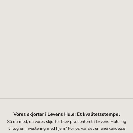
Vælg muligheder
A WORKING THEORY APS
A Working Theory Gavekort
Salgspris
Fra 200,00 kr
Vores skjorter i Løvens Hule: Et kvalitetsstempel
Så du med, da vores skjorter blev præsenteret i Løvens Hule, og
vi tog en investering med hjem? For os var det en anerkendelse