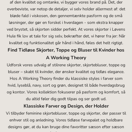
af den kvalitet og omtanke, vi bygger vores brand på. Det, der
overbeviste, var netop de detaljer, vi selv holder allermest af: det
bløde fald i viskosen, den gennemtænkte pasform og de små
løsninger, der gør en forskel i hverdagen - som ekstra knapper
ved brystet, så skjorten sidder perfekt. At vores skjorter i Løvens
Hule fik lov at tale for sig selv, bekræfter det, vi hører fra jer: Når
kvalitet og funktionalitet går hånd i hånd, føles det helt rigtigt.
Find Tidløse Skjorter, Toppe og Bluser til Kvinder hos
A Working Theory
Udforsk vores udvalg af stilrene skjorter, skjortebluser, toppe og
bluser – skabt til kvinder, der ønsker kvalitet og tidløs elegance.
Hos A Working Theory finder du klassiske styles i farver som
hvid, lyseblå, navy, sort og grøn, designet til både hverdagsbrug
og kontor. Vores kollektion fokuserer på pasform og komfort, så
du altid føler dig godt tilpas og ser godt ud.
Klassiske Farver og Design, der Holder
Vi tilbyder feminine skjortebluser, toppe og skjorter, der passer til
enhver stil og anledning. Vores tidløse farvepalet og holdbare
designs gør, at du kan bruge dine favoritter sæson efter sæson