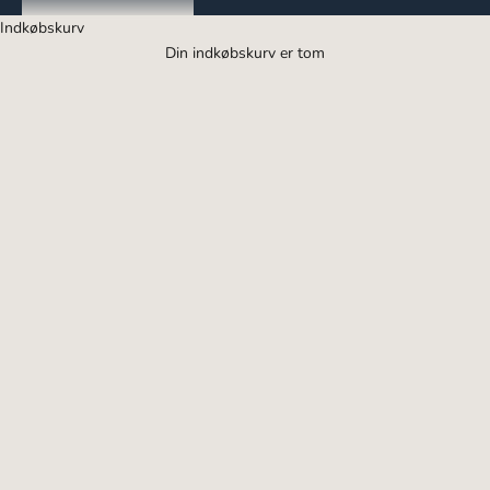
klassiske skjorter og bluser
Indkøbskurv
A Working Theory's kollektion består af elegante
Din indkøbskurv er tom
skjorter til kontor, samt feminine skjortebluser og
bluser i klassiske farver. Perfekt til kontor og fritid.