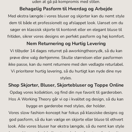
uden at gå på kompromis med stilen.
Behagelig Pasform til Hverdag og Arbejde
Med ekstra længde i vores bluser og skjorter kan du nemt style
dem til både et professionelt og afslappet look. Uanset om du
søger en klassisk skjorte til kontoret eller en elegant bluse til
fritiden, sikrer vores designs en perfekt pasform og høj komfort.
Nem Returnering og Hurtig Levering
Vi tilbyder 14 dages returret på aworkingtheory.dk, så du kan
prøve dine valg derhjemme. Skulle størrelsen eller pasformen
ikke passe, kan du nemt returnere med den vedlagte returlabel.
Vi prioriterer hurtig levering, så du hurtigt kan nyde dine nye
styles.
Shop Skjorter, Bluser, Skjortebluser og Toppe Online
Opdag vores kollektion, og find din nye favorit til garderoben.
Hos A Working Theory går vi op i kvalitet og design, så du kan
bygge en garderobe med styles, der holder.
Vores slow fashion-koncept har fokus på klassiske designs og
god pasform, så du kan vælge en skjorte eller bluse til ethvert
look. Alle vores bluser har ekstra længde, så du nemt kan style