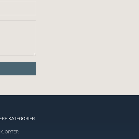
“
RE KATEGORIER
SKJORTER