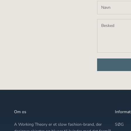
â
Om os
Informat
A Working Theory er et slow fashion-brand, der
SØG