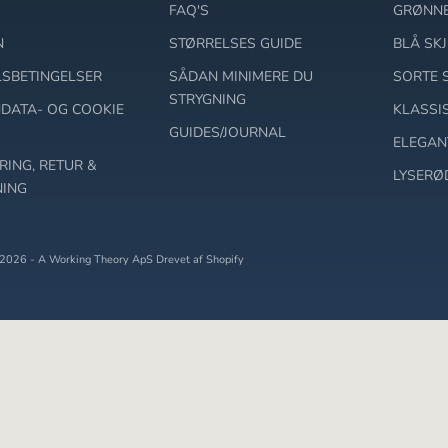
FAQ'S
GRØNNE
N
STØRRELSES GUIDE
BLÅ SK
SBETINGELSER
SÅDAN MINIMERE DU
SORTE 
STRYGNING
DATA- OG COOKIE
KLASSI
GUIDES/JOURNAL
ELEGAN
RING, RETUR &
LYSERØ
ING
2026 - A Working Theory ApS Drevet af Shopify