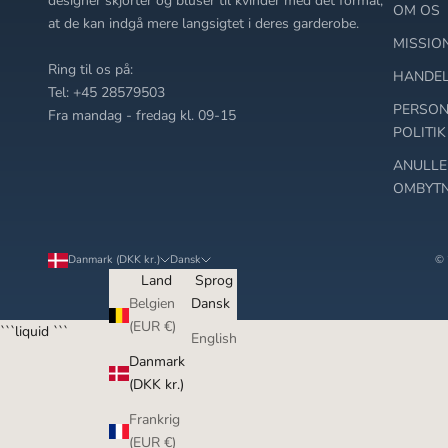
designer skjorter og bluser til kvinder med det formål,
OM OS
at de kan indgå mere langsigtet i deres garderobe.
MISSIO
Ring til os på:
HANDEL
Tel: +45 28579503
PERSON
Fra mandag - fredag kl. 09-15
POLITIK
ANULLE
OMBYTN
Danmark (DKK kr.)
Dansk
© 
Land
Sprog
Belgien
Dansk
(EUR €)
```liquid ```
English
Danmark
(DKK kr.)
Frankrig
(EUR €)