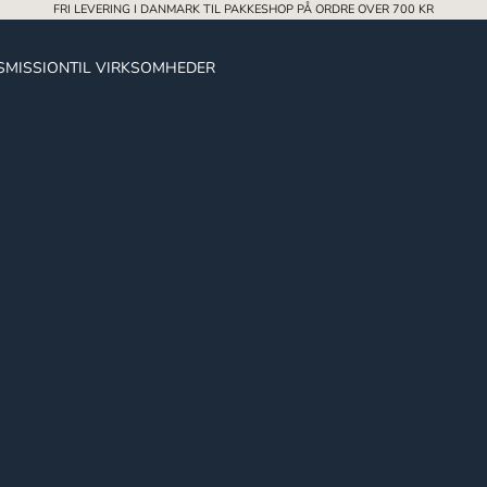
Ã
FRI LEVERING I DANMARK TIL PAKKESHOP PÅ ORDRE OVER 700 KR
S
MISSION
TIL VIRKSOMHEDER