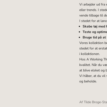
Vi arbejder ud fra
eller trends. I ste
vende tilbage til d
I stedet for at lan
Skabe tøj med h
Teste og optime
Bruge tid på at
Vores kollektion b
stedet for at ersta
i kollektionen.
Hos A Working Theo
kvalitet. Når du v
at blive elsket og 
Vi håber, at du vi
og beholde.
Af Tilde Broge-Sta