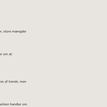
er
, store mængder
er om at:
res af trends, men
fashion handler om