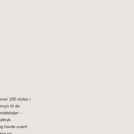
“
over 100 styles i
nsyn til de
nddetaljer –
udtryk.
jeg havde svært
løse og