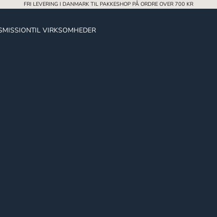
Ã
FRI LEVERING I DANMARK TIL PAKKESHOP PÅ ORDRE OVER 700 KR
S
MISSION
TIL VIRKSOMHEDER