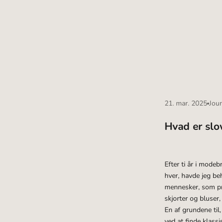
â
21. mar. 2025
Jour
Hvad er slo
Efter ti år i modeb
hver, havde jeg be
mennesker, som pro
skjorter og bluser,
En af grundene til
ved at finde klassi