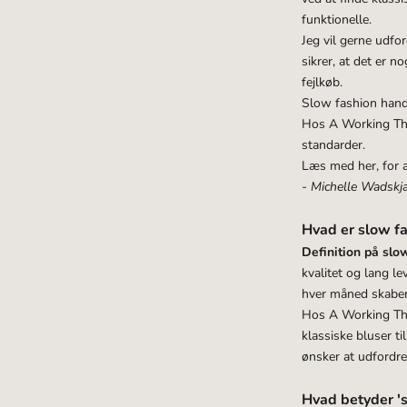
funktionelle.
Jeg vil gerne udfo
sikrer, at det er n
fejlkøb.
Slow fashion hand
Hos A Working Theo
standarder.
Læs med her, for a
- Michelle Wadskjæ
Hvad er slow f
Definition på slo
kvalitet og lang le
hver måned skaber 
Hos A Working Theo
klassiske
bluser ti
ønsker at udfordr
Hvad betyder 's