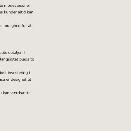
nelle modesæsoner
res kunder altid kan
os mulighed for at:
le detaljer. I
langsigtet plads til
dst investering i
så er designet til
 du kan værdsætte