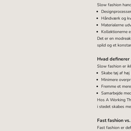
Â
Slow fashion handl
Designprocesse
Håndværk og kva
Materialerne u
Kollektionerne e
Det er en modreakt
spild og et konsta
Hvad definerer 
Slow fashion er ik
Skabe tøj af høj
Minimere overpr
Fremme et mere 
Samarbejde med c
Hos A Working Theo
i stedet skabes me
Fast fashion vs
Fast fashion er de