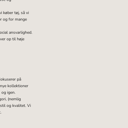
 køber tøj, så vi
ber og for mange
cial ansvarlighed.
er op til høje
fokuserer på
 nye kollektioner
 og igen.
ori, (nemlig
til og kvalitet. Vi
.