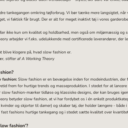
rdre tankegangen omkring tøjforbrug. Vi bør tænke mere langsigtet, når vi
oget, vi faktisk får brugt. Der er alt for meget inaktivt tøj i vores gardero
ler ikke kun om kvalitet og holdbarhed, men også om miljømæssig og so
ry arbejder vi f.eks. udelukkende med certificerede leverandører, der lev
t blive klogere på, hvad slow fashion er.
r, stifter af A Working Theory
ashion?
w fashion:
Slow fashion er en bevægelse inden for modeindustrien, der 
vetid frem for hurtige trends og masseproduktion. I stedet for at lancere
slow fashion-mærker tidløse og klassiske designs, der kan bruges igen
ry betyder slow fashion, at vi har fordybet os i én enkelt produktkateg
l kvinder
og
skjorter til damer
) og skaber tøj, der holder længere - både i s
e
fast fashions hurtige tankegang
og i stedet sætte kvalitet over kvantitet
low fashion’?