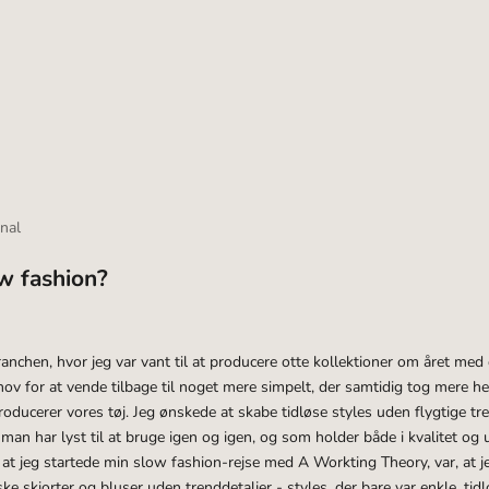
€
nal
w fashion?
ranchen, hvor jeg var vant til at producere otte kollektioner om året med 
hov for at vende tilbage til noget mere simpelt, der samtidig tog mere he
ducerer vores tøj. Jeg ønskede at skabe tidløse styles uden flygtige tre
 man har lyst til at bruge igen og igen, og som holder både i kvalitet og 
, at jeg startede min slow fashion-rejse med A Workting Theory, var, at 
ske skjorter og bluser uden trenddetaljer - styles, der bare var enkle, tid