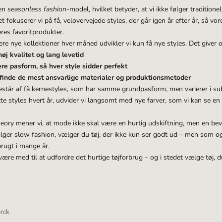
 en
seasonless fashion
-model, hvilket betyder, at vi ikke følger traditio
det fokuserer vi på få, velovervejede styles, der går igen år efter år, så vo
eres favoritprodukter.
cere nye kollektioner hver måned udvikler vi kun få nye styles. Det giver 
øj kvalitet og lang levetid
re pasform, så hver style sidder perfekt
 finde de mest ansvarlige materialer og produktionsmetoder
estår af få kernestyles, som har samme grundpasform, men varierer i subti
tte styles hvert år, udvider vi langsomt med nye farver, som vi kan se en 
ry mener vi, at mode ikke skal være en hurtig udskiftning, men en bevi
ælger slow fashion, vælger du tøj, der ikke kun ser godt ud – men som og
brugt i mange år.
l være med til at udfordre det hurtige tøjforbrug – og i stedet vælge tøj,
rck