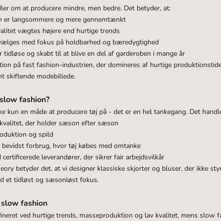
¡
er om at producere mindre, men bedre. Det betyder, at:
n er langsommere og mere gennemtænkt
litet vægtes højere end hurtige trends
dvælges med fokus på holdbarhed og bæredygtighed
r tidløse og skabt til at blive en del af garderoben i mange år
ion på fast fashion-industrien, der domineres af
hurtige produktionstid
nt skiftende modebillede.
slow fashion?
ke kun en måde at producere tøj på - det er en hel tankegang. Det handl
 kvalitet, der holder sæson efter sæson
oduktion og spild
bevidst forbrug, hvor tøj købes med omtanke
ertificerede leverandører, der sikrer fair arbejdsvilkår
ry betyder det, at vi designer klassiske skjorter og bluser, der ikke sty
d et tidløst og sæsonløst fokus.
. slow fashion
fineret ved hurtige trends, masseproduktion og lav kvalitet, mens slow 