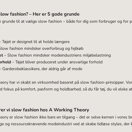
low fashion? – Her er 5 gode grunde
grunde til at vælge slow fashion – både for dig som forbruger og for pl
:
– Tøjet er designet til at holde længere
low fashion mindsker overforbrug og fejlkøb
øet
– Slow fashion mindsker modeindustriens miljøbelastning
orhold
– Tøjet bliver produceret under ansvarlige forhold
– Garderobeklassikere, der aldrig går af mode
ry har vi skabt en virksomhed baseret på slow fashion-principper. Vor
d fokus på komfort, pasform og holdbarhed, så du får tøj, du vil elske at
rer vi slow fashion hos A Working Theory
ry er slow fashion ikke bare en tilgang – det er selve kernen i vores br
ige og ressourcekrævende modeindustri ved at skabe tidløse styles, de