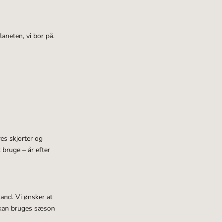
aneten, vi bor på.
es skjorter og
 bruge – år efter
and. Vi ønsker at
r kan bruges sæson