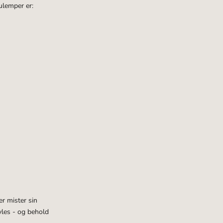
ulemper er:
r mister sin
yles - og behold