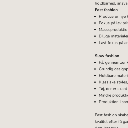
holdbarhed, ansvar
Fast fashion
Producerer nye k
Fokus på lav pri
Masseproduktion
Billige materiale
Lavt fokus på ar
Slow fashion
Få, gennemtænkte
Grundig designp
Holdbare materia
Klassiske style
Tøj, der er skab
Mindre produkti
Produktion i sam
Fast fashion skabe
kvalitet efter få 