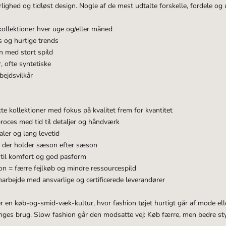
lighed og tidløst design. Nogle af de mest udtalte forskelle, fordele og 
ollektioner hver uge og/eller måned
s og hurtige trends
 med stort spild
r, ofte syntetiske
bejdsvilkår
 kollektioner med fokus på kvalitet frem for kvantitet
roces med tid til detaljer og håndværk
ler og lang levetid
s, der holder sæson efter sæson
t til komfort og god pasform
on = færre fejlkøb og mindre ressourcespild
arbejde med ansvarlige og certificerede leverandører
r en køb-og-smid-væk-kultur, hvor fashion tøjet hurtigt går af mode elle
ganges brug. Slow fashion går den modsatte vej: Køb færre, men bedre st