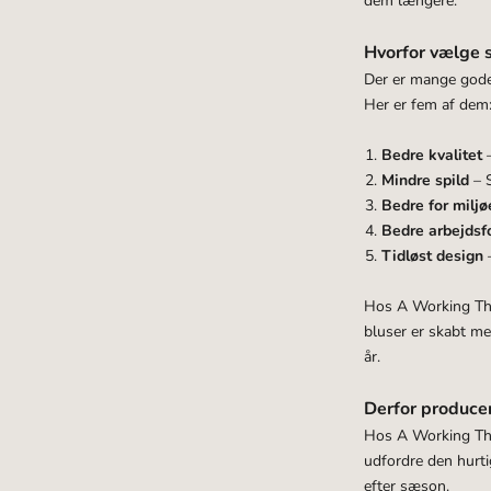
dem længere.
Hvorfor vælge s
Der er mange gode 
Her er fem af dem
Bedre kvalitet
Mindre spild
– S
Bedre for milj
Bedre arbejdsf
Tidløst design
Hos A Working Theo
bluser er skabt me
år.
Derfor produce
Hos A Working Theo
udfordre den hurt
efter sæson.